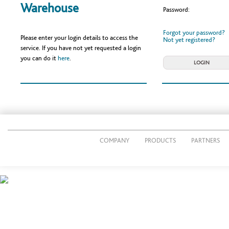
Warehouse
Password:
Forgot your password?
Please enter your login details to access the
Not yet registered?
service. If you have not yet requested a login
you can do it
here
.
COMPANY
PRODUCTS
PARTNERS
© 2014 CUTTING PACK s.r.l.
P.IVA IT02269490161
Via Giacomo Radini Tedeschi, 24/E - 24124 Bergamo - Italy
Tel. 035 3690011 - Fax 035 36 90012
E-mail:
info@cuttingpack.it